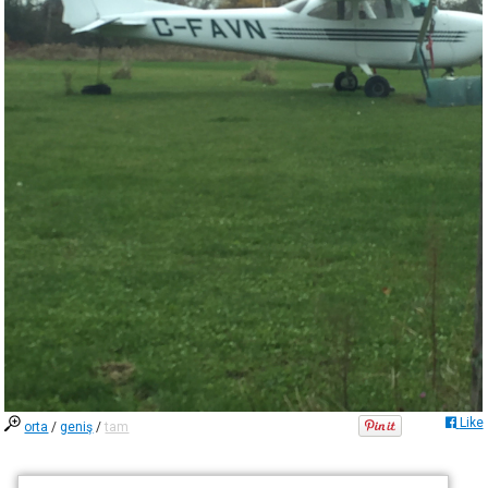
Like
orta
/
geniş
/
tam