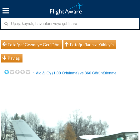
Fotoğraf Gezmeye Geri Dön
Fotoğraflarınızı Yükleyin
Paylaş
1
Aldığı Oy (
1.00
Ortalama) ve
860
Görüntülenme