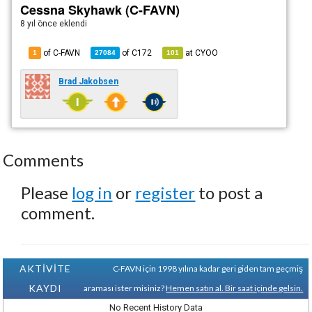
Cessna Skyhawk (C-FAVN)
8 yıl önce
eklendi
of C-FAVN
of
C172
at
CYOO
1
27084
101
Brad Jakobsen
Comments
Please
log in
or
register
to post a
comment.
AKTİVİTE
C-FAVN için 1998 yılına kadar geri giden tam geçmiş
KAYDI
araması ister misiniz?
Hemen satın al. Bir saat içinde gelsin.
No Recent History Data