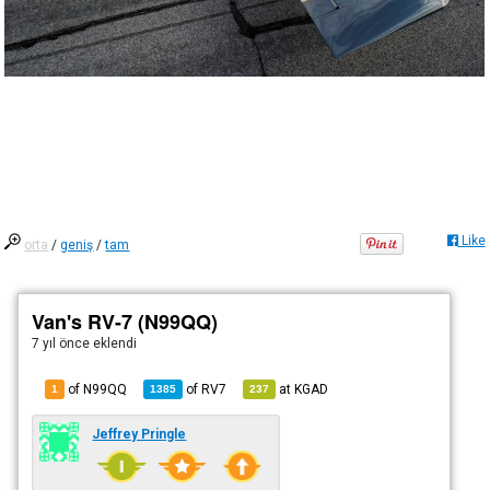
Like
orta
/
geniş
/
tam
Van's RV-7 (N99QQ)
7 yıl önce
eklendi
of N99QQ
of
RV7
at
KGAD
1
1385
237
Jeffrey Pringle