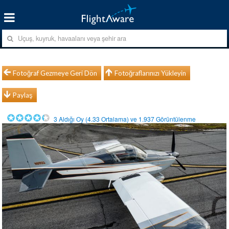
Fotoğraf Gezmeye Geri Dön
Fotoğraflarınızı Yükleyin
Paylaş
3
Aldığı Oy (
4.33
Ortalama) ve
1.937
Görüntülenme