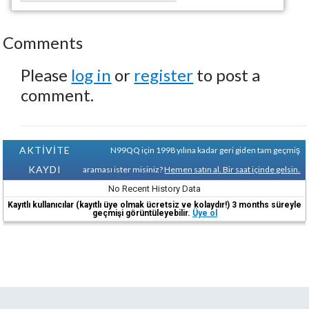
Comments
Please
log in
or
register
to post a
comment.
AKTİVİTE
N99QQ için 1998 yılına kadar geri giden tam geçmiş
KAYDI
araması ister misiniz?
Hemen satın al. Bir saat içinde gelsin.
No Recent History Data
Kayıtlı kullanıcılar (kayıtlı üye olmak ücretsiz ve kolaydır!) 3 months süreyle
geçmişi görüntüleyebilir.
Üye ol