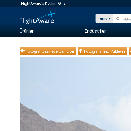
FlightAware'a Katılın
Giriş
Tümü
Ürünler
Endüstriler
Fotoğraf Gezmeye Geri Dön
Fotoğraflarınızı Yükleyin