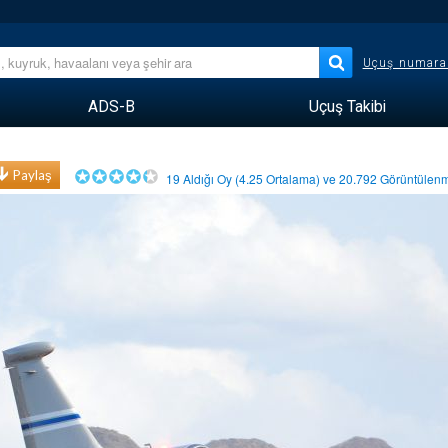
Uçuş numara
ADS-B
Uçuş Takibi
Paylaş
19
Aldığı Oy (
4.25
Ortalama) ve
20.792
Görüntüle