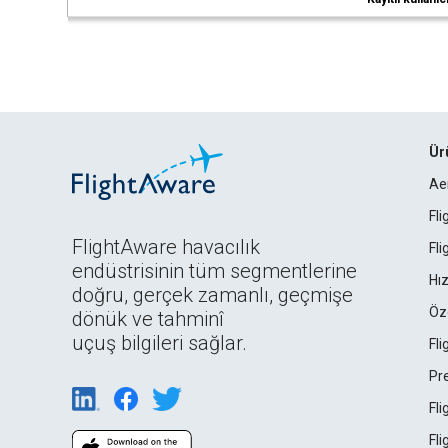
Ür
Ae
Fl
FlightAware havacılık
Fl
endüstrisinin tüm segmentlerine
Hız
doğru, gerçek zamanlı, geçmişe
Öz
dönük ve tahminî
uçuş bilgileri sağlar.
Fl
Pr
Fl
Fl