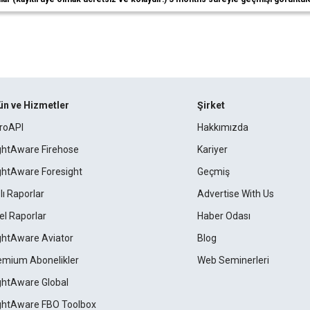
ün ve Hizmetler
Şirket
roAPI
Hakkımızda
ightAware Firehose
Kariyer
ightAware Foresight
Geçmiş
lı Raporlar
Advertise With Us
el Raporlar
Haber Odası
ightAware Aviator
Blog
emium Abonelikler
Web Seminerleri
ightAware Global
ightAware FBO Toolbox