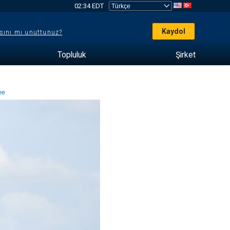
02:34 EDT
Kaydol
sını mı unuttunuz?
Topluluk
Şirket
nme