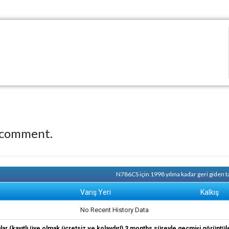
 comment.
N786CS için 1998 yılına kadar geri giden 
Varış Yeri
Kalkış
No Recent History Data
ıcılar (kayıtlı üye olmak ücretsiz ve kolaydır!) 3 months süreyle geçmişi görüntül