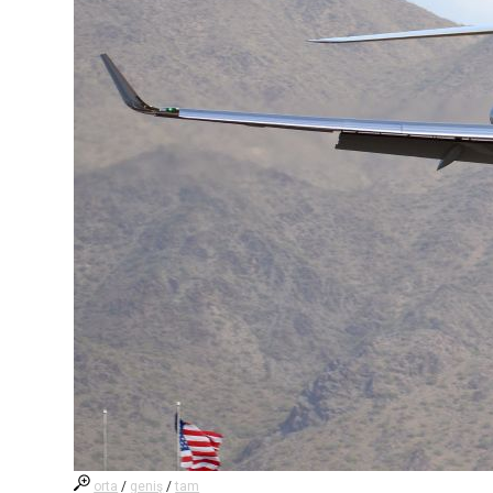
orta
/
geniş
/
tam