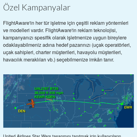
Özel Kampanyalar
FlightAware'in her tür işletme için çeşitli reklam yöntemleri
ve modelleri vardır. FlightAware'in reklam teknolojisi,
kampanyanızı spesifik olarak işletmenize uygun bireylere
odaklayabilmeniz adına hedef pazarınızı (uçak operatörleri,
uçak sahipleri, charter müşterileri, havayolu müşterileri,
havacılık meraklıları vb.) seçebilmenize imkân tanır.
United Airlines Star Wars tasarımını tanıtmak için kullanıcıların