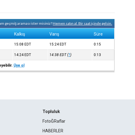
tam geçmiş araması ister misiniz?
Hemen satın al. Bir saat içinde gelsin.
Kalkış
Varış
Süre
15:08
EDT
15:24
EDT
0:15
14:24
EDT
14:38
EDT
(
?
)
0:13
eyebilir.
Üye ol
Topluluk
FotoĞRaflar
HABERLER