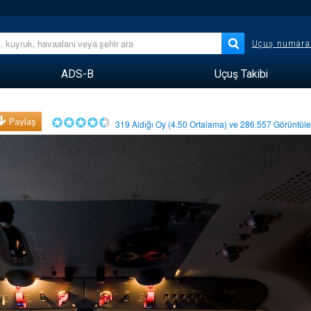
Uçuş numara
ADS-B
Uçuş Takibi
Paylaş
319
Aldığı Oy (
4.50
Ortalama) ve
286.557
Görüntü