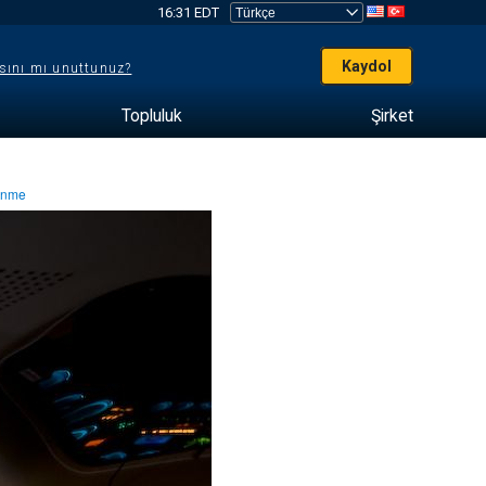
16:31 EDT
Kaydol
sını mı unuttunuz?
Topluluk
Şirket
lenme