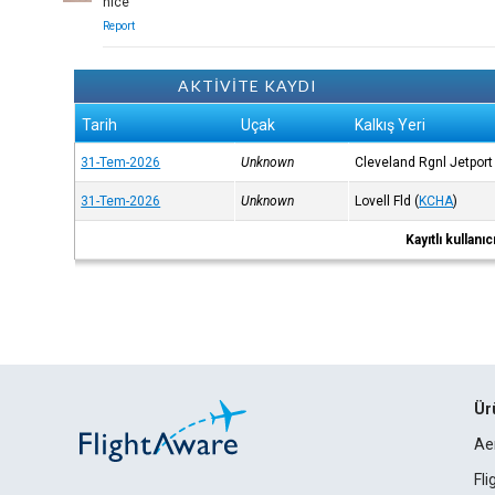
nice
Report
AKTİVİTE KAYDI
Tarih
Uçak
Kalkış Yeri
31-Tem-2026
Unknown
Cleveland Rgnl Jetport
31-Tem-2026
Unknown
Lovell Fld
(
KCHA
)
Kayıtlı kullan
Ür
Ae
Fl