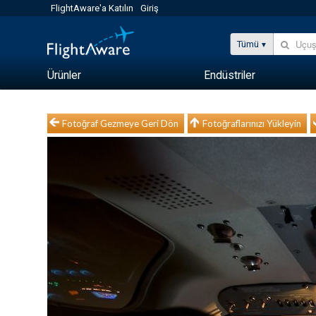
FlightAware'a Katılın
Giriş
Tümü
Ürünler
Endüstriler
Fotoğraf Gezmeye Geri Dön
Fotoğraflarınızı Yükleyin