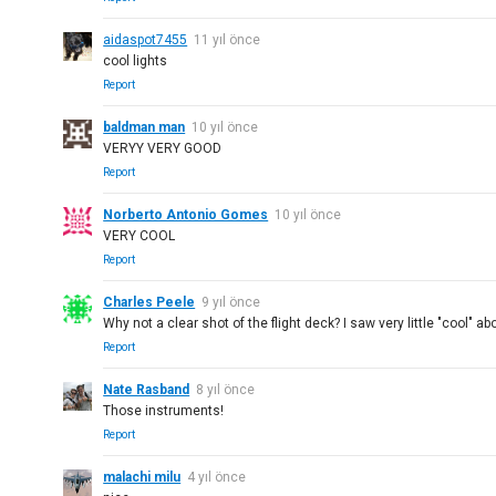
aidaspot7455
11 yıl önce
cool lights
Report
baldman man
10 yıl önce
VERYY VERY GOOD
Report
Norberto Antonio Gomes
10 yıl önce
VERY COOL
Report
Charles Peele
9 yıl önce
Why not a clear shot of the flight deck? I saw very little "cool" a
Report
Nate Rasband
8 yıl önce
Those instruments!
Report
malachi milu
4 yıl önce