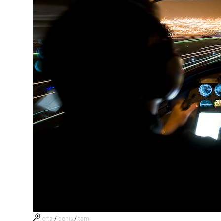
orta
/
geniş
/
tam