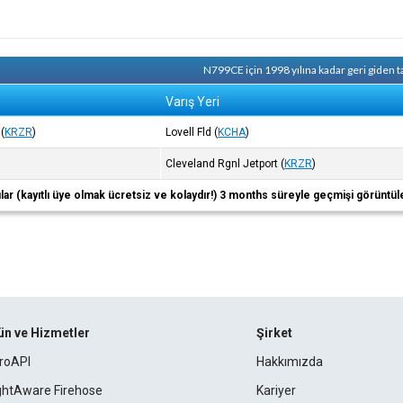
N799CE için 1998 yılına kadar geri giden 
Varış Yeri
(
KRZR
)
Lovell Fld
(
KCHA
)
Cleveland Rgnl Jetport
(
KRZR
)
ıcılar (kayıtlı üye olmak ücretsiz ve kolaydır!) 3 months süreyle geçmişi görüntül
ün ve Hizmetler
Şirket
roAPI
Hakkımızda
ightAware Firehose
Kariyer