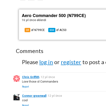
Aero Commander 500 (N799CE)
16 yıl önce
eklendi
of N799CE
of
AC50
18
634
Comments
Please
log in
or
register
to post a
Chris Griffith
12 yıl önce
Love those ol Commanders
Report
Connor greenwall
12 yıl önce
cool
Report