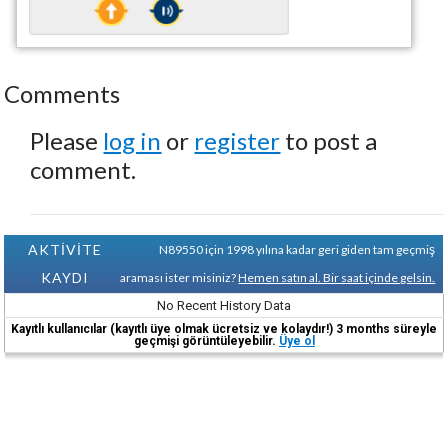
Comments
Please
log in
or
register
to post a
comment.
AKTİVİTE
N89550 için 1998 yılına kadar geri giden tam geçmiş
KAYDI
araması ister misiniz?
Hemen satın al. Bir saat içinde gelsin.
No Recent History Data
Kayıtlı kullanıcılar (kayıtlı üye olmak ücretsiz ve kolaydır!) 3 months süreyle
geçmişi görüntüleyebilir.
Üye ol