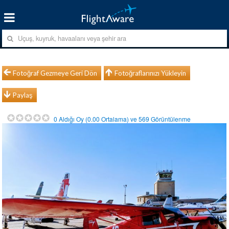
Fotoğraf Gezmeye Geri Dön
Fotoğraflarınızı Yükleyin
Paylaş
0
Aldığı Oy (
0.00
Ortalama) ve
569
Görüntülenme