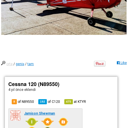
Like
orta
/
geniş
/
tam
Cessna 120 (N89550)
4 yıl önce
eklendi
of N89550
of
C120
at
KTYR
8
192
475
Jamison Shewman