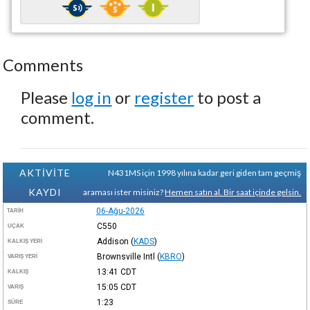
Comments
Please
log in
or
register
to post a
comment.
AKTİVİTE
N431MS için 1998 yılına kadar geri giden tam geçmiş
KAYDI
araması ister misiniz?
Hemen satın al. Bir saat içinde gelsin.
06-Ağu-2026
TARIH
C550
UÇAK
Addison
(
KADS
)
KALKIŞ YERI
Brownsville Intl
(
KBRO
)
VARIŞ YERI
13:41
CDT
KALKIŞ
15:05
CDT
VARIŞ
1:23
SÜRE