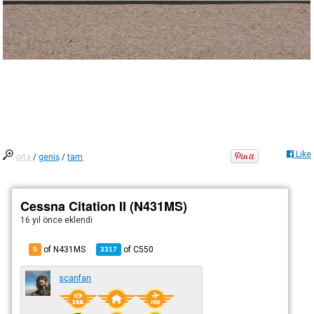
Like
orta
/
geniş
/
tam
Cessna Citation II (N431MS)
16 yıl önce
eklendi
of N431MS
of
C550
5
3317
scanfan