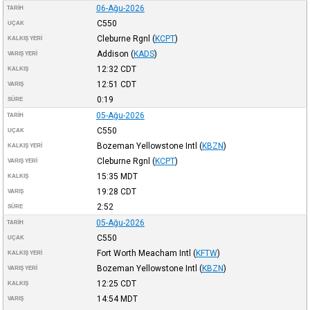
06-Ağu-2026
TARIH
C550
UÇAK
Cleburne Rgnl
(
KCPT
)
KALKIŞ YERI
Addison
(
KADS
)
VARIŞ YERI
12:32
CDT
KALKIŞ
12:51
CDT
VARIŞ
0:19
SÜRE
05-Ağu-2026
TARIH
C550
UÇAK
Bozeman Yellowstone Intl
(
KBZN
)
KALKIŞ YERI
Cleburne Rgnl
(
KCPT
)
VARIŞ YERI
15:35
MDT
KALKIŞ
19:28
CDT
VARIŞ
2:52
SÜRE
05-Ağu-2026
TARIH
C550
UÇAK
Fort Worth Meacham Intl
(
KFTW
)
KALKIŞ YERI
Bozeman Yellowstone Intl
(
KBZN
)
VARIŞ YERI
12:25
CDT
KALKIŞ
14:54
MDT
VARIŞ