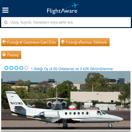
Fotoğraf Gezmeye Geri Dön
Fotoğraflarınızı Yükleyin
Paylaş
1
Aldığı Oy (
4.00
Ortalama) ve
3.426
Görüntülenme