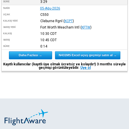
3:29
SÜRE
05-Ağu-2026
TARIH
C550
UÇAK
Cleburne Rgnl
(
KCPT
)
KALKIŞ YERI
Fort Worth Meacham Intl
(
KFTW
)
VARIŞ YERI
10:30
CDT
KALKIŞ
10:45
CDT
VARIŞ
0:14
SÜRE
Daha Fazlası →
N431MS Excel uçuş geçmişi satın al →
Kayıtlı kullanıcılar (kayıtlı üye olmak ücretsiz ve kolaydır!) 3 months süreyle
geçmişi görüntüleyebilir.
Üye ol