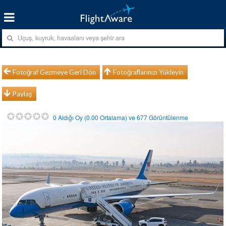
Fotoğraf Gezmeye Geri Dön
Fotoğraflarınızı Yükleyin
Paylaş
0
Aldığı Oy (
0.00
Ortalama) ve
677
Görüntülenme