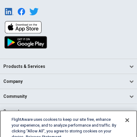
Products & Services
Company
Community
Support
FlightAware uses cookies to keep our site free, enhance
your experience, and to analyze performance and traffic. By
English (USA)
clicking “Allow All”, you agree to storing cookies on your
2026 FlightAware
device.
Privacy Statement