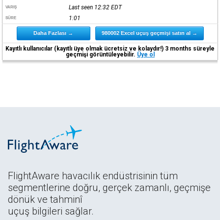
Last seen 12:32
EDT
VARIŞ
1:01
SÜRE
Daha Fazlası →
980002 Excel uçuş geçmişi satın al →
Kayıtlı kullanıcılar (kayıtlı üye olmak ücretsiz ve kolaydır!) 3 months süreyle
geçmişi görüntüleyebilir.
Üye ol
FlightAware havacılık endüstrisinin tüm
segmentlerine doğru, gerçek zamanlı, geçmişe
dönük ve tahminî
uçuş bilgileri sağlar.