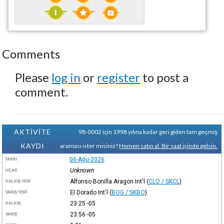
Comments
Please
log in
or
register
to post a
comment.
AKTİVİTE
98-0002 için 1998 yılına kadar geri giden tam geçmiş
KAYDI
araması ister misiniz?
Hemen satın al. Bir saat içinde gelsin.
06-Ağu-2026
TARIH
Unknown
UÇAK
Alfonso Bonilla Aragon Int'l
(
CLO / SKCL
)
KALKIŞ YERI
El Dorado Int'l
(
BOG / SKBO
)
VARIŞ YERI
23:25
-05
KALKIŞ
23:56
-05
VARIŞ