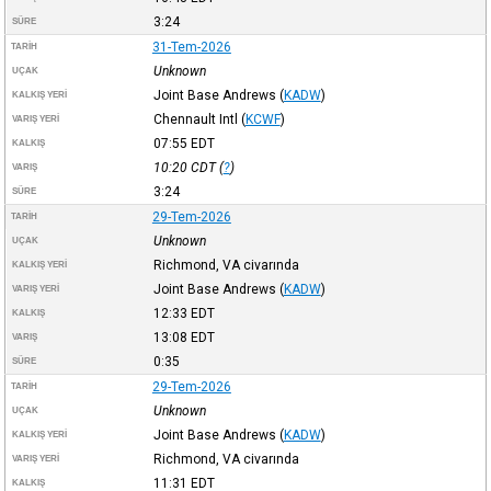
3:24
SÜRE
31-Tem-2026
TARIH
Unknown
UÇAK
Joint Base Andrews
(
KADW
)
KALKIŞ YERI
Chennault Intl
(
KCWF
)
VARIŞ YERI
07:55
EDT
KALKIŞ
10:20
CDT
(
?
)
VARIŞ
3:24
SÜRE
29-Tem-2026
TARIH
Unknown
UÇAK
Richmond, VA civarında
KALKIŞ YERI
Joint Base Andrews
(
KADW
)
VARIŞ YERI
12:33
EDT
KALKIŞ
13:08
EDT
VARIŞ
0:35
SÜRE
29-Tem-2026
TARIH
Unknown
UÇAK
Joint Base Andrews
(
KADW
)
KALKIŞ YERI
Richmond, VA civarında
VARIŞ YERI
11:31
EDT
KALKIŞ