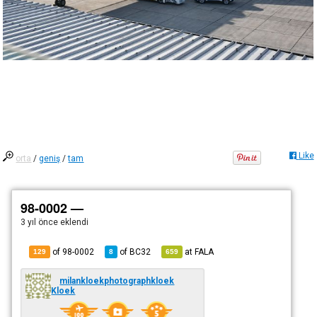
Like
orta
/
geniş
/
tam
98-0002 —
3 yıl önce
eklendi
of 98-0002
of
BC32
at
FALA
129
8
659
milankloekphotographkloek
Kloek