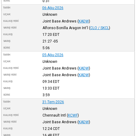
0:31
SÜRE
06-Ağu-2026
TARIH
Unknown
UÇAK
Joint Base Andrews
(
KADW
)
KALKIŞ YERI
Alfonso Bonilla Aragon Int'l
(
CLO / SKCL
)
VARIŞ YERI
17:20
EDT
KALKIŞ
21:27
-05
VARIŞ
5:06
SÜRE
05-Ağu-2026
TARIH
Unknown
UÇAK
Joint Base Andrews
(
KADW
)
KALKIŞ YERI
Joint Base Andrews
(
KADW
)
VARIŞ YERI
09:34
EDT
KALKIŞ
13:33
EDT
VARIŞ
3:59
SÜRE
31-Tem-2026
TARIH
Unknown
UÇAK
Chennault Intl
(
KCWF
)
KALKIŞ YERI
Joint Base Andrews
(
KADW
)
VARIŞ YERI
12:24
CDT
KALKIŞ
16:48
EDT
VARIŞ