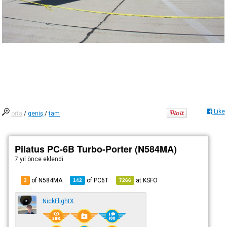
Like
orta
/
geniş
/
tam
Pilatus PC-6B Turbo-Porter (N584MA)
7 yıl önce
eklendi
of N584MA
of
PC6T
at
KSFO
3
142
7266
NickFlightX