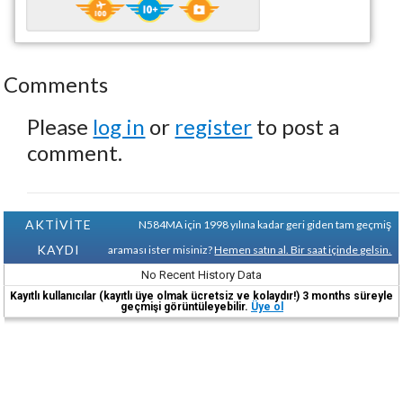
Comments
Please
log in
or
register
to post a
comment.
AKTİVİTE
N584MA için 1998 yılına kadar geri giden tam geçmiş
KAYDI
araması ister misiniz?
Hemen satın al. Bir saat içinde gelsin.
No Recent History Data
Kayıtlı kullanıcılar (kayıtlı üye olmak ücretsiz ve kolaydır!) 3 months süreyle
geçmişi görüntüleyebilir.
Üye ol