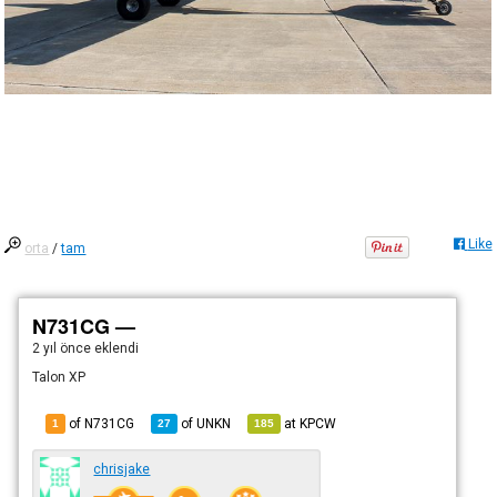
Like
orta
/
tam
N731CG —
2 yıl önce
eklendi
Talon XP
of N731CG
of
UNKN
at
KPCW
1
27
185
chrisjake