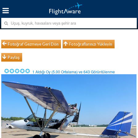
Fotoğraf Gezmeye Geri Dön
Fotoğraflarınızı Yükleyin
Paylaş
1
Aldığı Oy (
5.00
Ortalama) ve
643
Görüntülenme