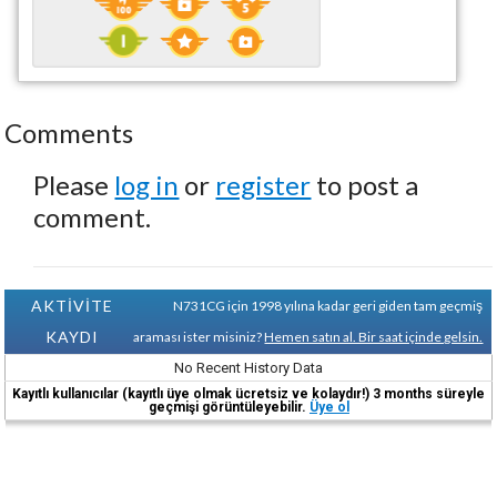
Comments
Please
log in
or
register
to post a
comment.
AKTİVİTE
N731CG için 1998 yılına kadar geri giden tam geçmiş
KAYDI
araması ister misiniz?
Hemen satın al. Bir saat içinde gelsin.
No Recent History Data
Kayıtlı kullanıcılar (kayıtlı üye olmak ücretsiz ve kolaydır!) 3 months süreyle
geçmişi görüntüleyebilir.
Üye ol