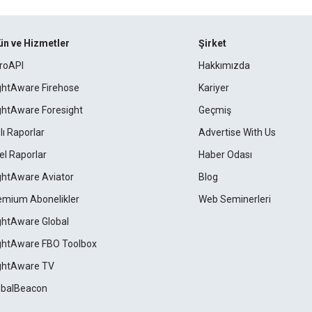
ün ve Hizmetler
Şirket
roAPI
Hakkımızda
ightAware Firehose
Kariyer
ightAware Foresight
Geçmiş
lı Raporlar
Advertise With Us
el Raporlar
Haber Odası
ightAware Aviator
Blog
emium Abonelikler
Web Seminerleri
ightAware Global
ightAware FBO Toolbox
ightAware TV
obalBeacon