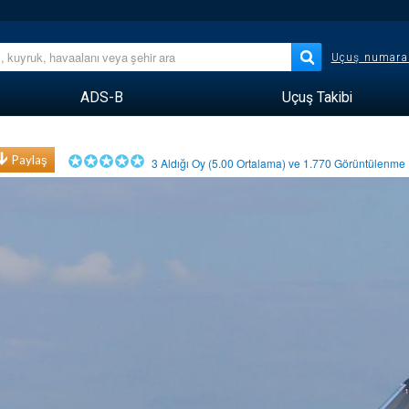
Uçuş numara
ADS-B
Uçuş Takibi
Paylaş
3
Aldığı Oy (
5.00
Ortalama) ve
1.770
Görüntülenm