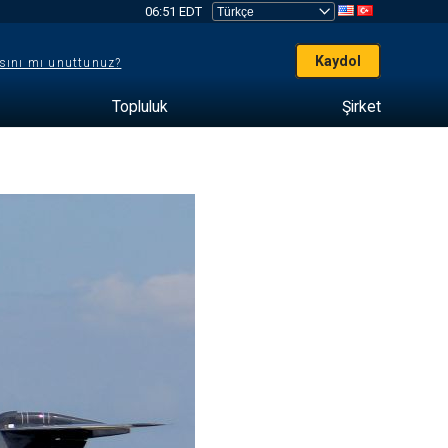
06:51 EDT
Kaydol
sını mı unuttunuz?
Topluluk
Şirket
e