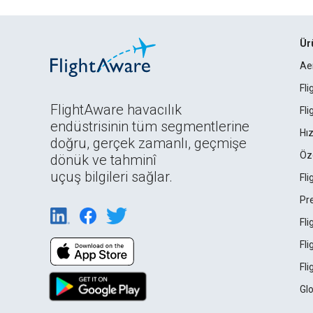
Ür
Ae
Fl
FlightAware havacılık
Fl
endüstrisinin tüm segmentlerine
Hız
doğru, gerçek zamanlı, geçmişe
Öz
dönük ve tahminî
uçuş bilgileri sağlar.
Fl
Pr
Fl
Fl
Fl
Gl