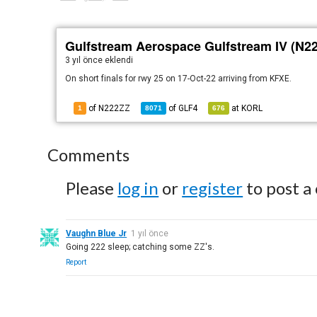
Gulfstream Aerospace Gulfstream IV (N2
3 yıl önce
eklendi
On short finals for rwy 25 on 17-Oct-22 arriving from KFXE.
of N222ZZ
of
GLF4
at
KORL
1
8071
676
Comments
Please
log in
or
register
to post a
Vaughn Blue Jr
1 yıl önce
Going 222 sleep; catching some ZZ's.
Report