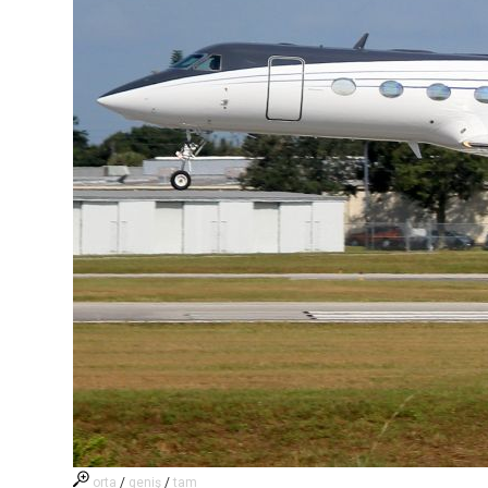
orta
/
geniş
/
tam