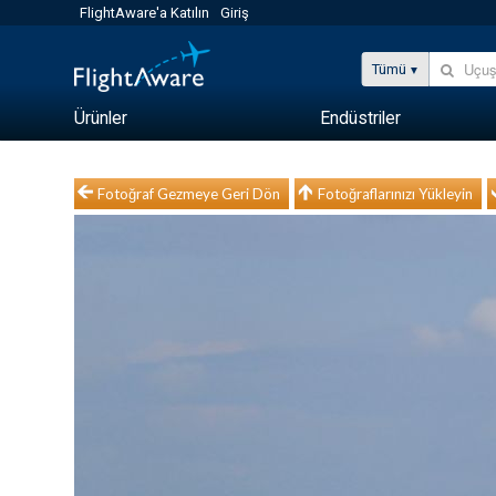
FlightAware'a Katılın
Giriş
Tümü
Ürünler
Endüstriler
Fotoğraf Gezmeye Geri Dön
Fotoğraflarınızı Yükleyin