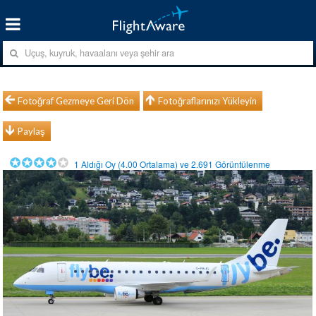
Fotoğraf Gezmeye Geri Dön
Fotoğraflarınızı Yükleyin
Paylaş
1
Aldığı Oy (
4.00
Ortalama) ve
2.691
Görüntülenme