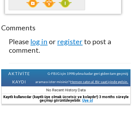
Comments
Please
log in
or
register
to post a
comment.
AKTİVİTE
G-FBJG için 1998 yılına kadar geri giden tam geçmiş
KAYDI
araması ister misiniz?
Hemen satın al. Bir saat içinde gelsin.
No Recent History Data
Kayıtlı kullanıcılar (kayıtlı üye olmak ücretsiz ve kolaydır!) 3 months süreyle
geçmişi görüntüleyebilir.
Üye ol