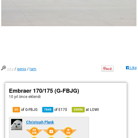
Like
orta
/
geniş
/
tam
Embraer 170/175 (G-FBJG)
10 yıl önce
eklendi
of G-FBJG
of
E170
at
LOWI
35
7849
20696
Christoph Plank