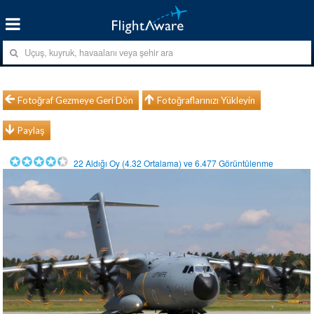
Fotoğraf Gezmeye Geri Dön
Fotoğraflarınızı Yükleyin
Paylaş
22
Aldığı Oy (
4.32
Ortalama) ve
6.477
Görüntülenme