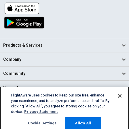
Products & Services
Company
Community
Support
FlightAware uses cookies to keep our site free, enhance
your experience, and to analyze performance and traffic. By
English (USA)
clicking “Allow All”, you agree to storing cookies on your
2026 FlightAware
device.
Privacy Statement
Terms of Use
Privacy
Cookie Settings
Cookie Settings
Allow All