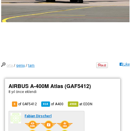
Like
orta
/
geniş
/
tam
AIRBUS A-400M Atlas (GAF5412)
8 yıl önce
eklendi
of GAF5412
of
A400
at
EDDN
8
818
4988
Fabian Dirscherl