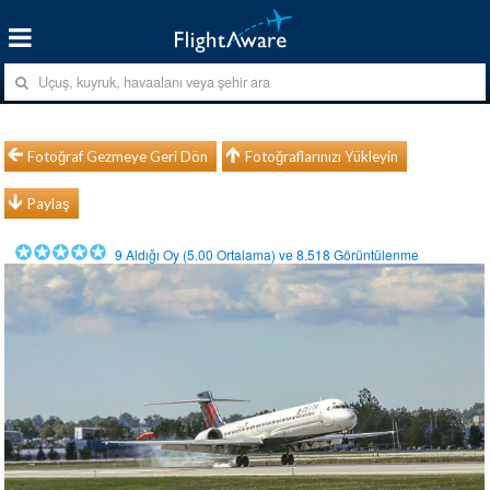
Fotoğraf Gezmeye Geri Dön
Fotoğraflarınızı Yükleyin
Paylaş
9
Aldığı Oy (
5.00
Ortalama) ve
8.518
Görüntülenme