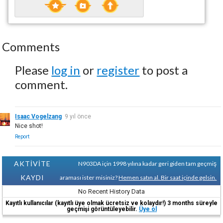
Comments
Please
log in
or
register
to post a
comment.
Isaac Vogelzang
9 yıl önce
Nice shot!
Report
AKTİVİTE
N903DA için 1998 yılına kadar geri giden tam geçmiş
KAYDI
araması ister misiniz?
Hemen satın al. Bir saat içinde gelsin.
No Recent History Data
Kayıtlı kullanıcılar (kayıtlı üye olmak ücretsiz ve kolaydır!) 3 months süreyle
geçmişi görüntüleyebilir.
Üye ol