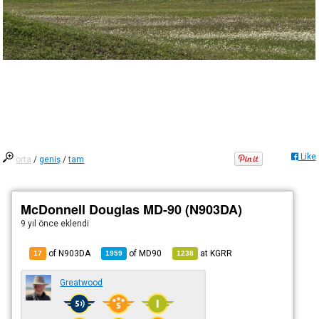
Like
orta
/
geniş
/
tam
McDonnell Douglas MD-90 (N903DA)
9 yıl önce
eklendi
of N903DA
of
MD90
at
KGRR
17
1959
1238
Greatwood