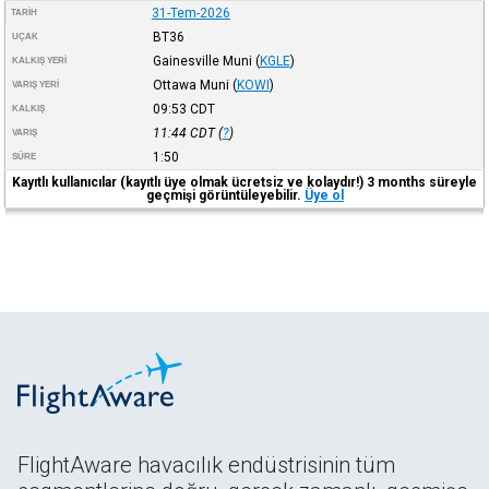
31-Tem-2026
TARIH
BT36
UÇAK
Gainesville Muni
(
KGLE
)
KALKIŞ YERI
Ottawa Muni
(
KOWI
)
VARIŞ YERI
09:53
CDT
KALKIŞ
11:44
CDT
(
?
)
VARIŞ
1:50
SÜRE
Kayıtlı kullanıcılar (kayıtlı üye olmak ücretsiz ve kolaydır!) 3 months süreyle
geçmişi görüntüleyebilir.
Üye ol
FlightAware havacılık endüstrisinin tüm