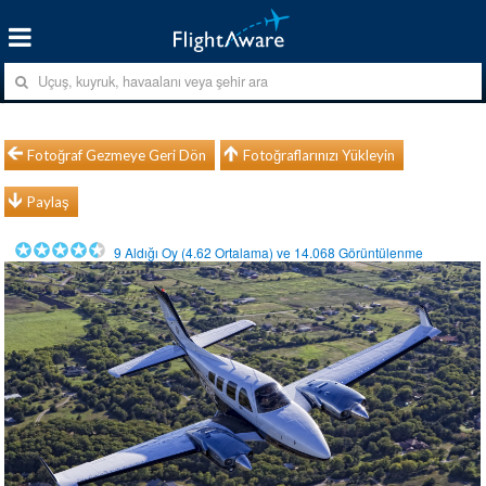
Fotoğraf Gezmeye Geri Dön
Fotoğraflarınızı Yükleyin
Paylaş
9
Aldığı Oy (
4.62
Ortalama) ve
14.068
Görüntülenme