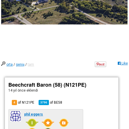
Like
orta
/
geniş
/
tam
Beechcraft Baron (58) (N121PE)
14 yıl önce
eklendi
of N121PE
of
BE58
4
3796
phil eggers