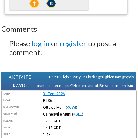
Comments
Please
log in
or
register
to post a
comment.
AKTİVİTE
N121PE için 1998 yılına kadar geri giden tam geçmiş
KAYDI
araması ister misiniz?
Hemen satın al. Bir saat içinde gelsin.
31-Tem-2026
TARIH
BT36
UÇAK
Ottawa Muni
(
KOWI
)
KALKIŞ YERI
Gainesville Muni
(
KGLE
)
VARIŞ YERI
12:30
CDT
KALKIŞ
14:18
CDT
VARIŞ
1:48
SÜRE