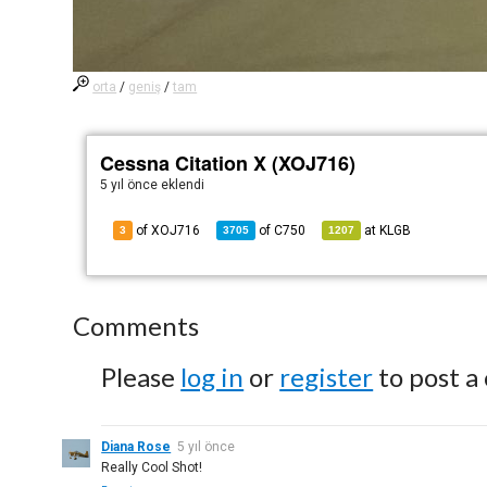
orta
/
geniş
/
tam
Cessna Citation X (XOJ716)
5 yıl önce
eklendi
of XOJ716
of
C750
at
KLGB
3
3705
1207
Comments
Please
log in
or
register
to post a
Diana Rose
5 yıl önce
Really Cool Shot!