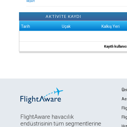
Report
AKTİVİTE KAYDI
Tarih
Uçak
Kalkış Yeri
Kayıtlı kullan
Ür
Ae
Fl
FlightAware havacılık
Fl
endüstrisinin tüm segmentlerine
Hız