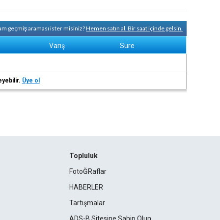
tam geçmiş araması ister misiniz?
Hemen satın al. Bir saat içinde gelsin.
Varış
Süre
eyebilir.
Üye ol
Topluluk
FotoĞRaflar
HABERLER
Tartışmalar
ADS-B Sitesine Sahip Olun