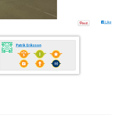
Like
Patrik Eriksson