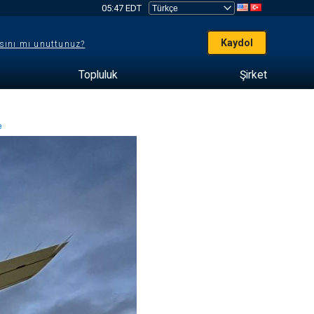
05:47 EDT
Kaydol
sını mı unuttunuz?
Topluluk
Şirket
me