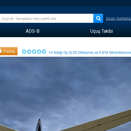
Uçuş numara
ADS-B
Uçuş Takibi
Paylaş
14
Aldığı Oy (
5.00
Ortalama) ve
5.976
Görüntülen