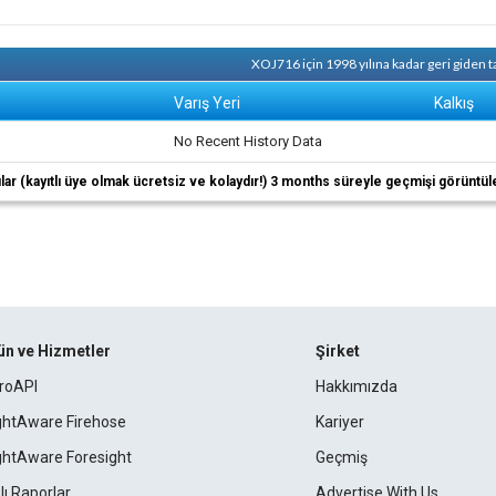
XOJ716 için 1998 yılına kadar geri giden 
Varış Yeri
Kalkış
No Recent History Data
ıcılar (kayıtlı üye olmak ücretsiz ve kolaydır!) 3 months süreyle geçmişi görüntül
ün ve Hizmetler
Şirket
roAPI
Hakkımızda
ightAware Firehose
Kariyer
ightAware Foresight
Geçmiş
lı Raporlar
Advertise With Us