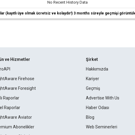
No Recent History Data
ıcılar (kayıtlı üye olmak ücretsiz ve kolaydır!) 3 months süreyle geçmişi görüntül
ün ve Hizmetler
Şirket
roAPI
Hakkımızda
ightAware Firehose
Kariyer
ightAware Foresight
Geçmiş
lı Raporlar
Advertise With Us
el Raporlar
Haber Odası
ightAware Aviator
Blog
emium Abonelikler
Web Seminerleri