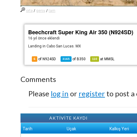
orta
/
geniş
/
tam
Beechcraft Super King Air 350 (N924SD)
16 yıl önce
eklendi
Landing in Cabo San Lucas. MX
of N924SD
of
B350
at
MMSL
6
3165
110
Comments
Please
log in
or
register
to post a
AKTİVİTE KAYDI
Tarih
Uçak
Kalkış Yeri