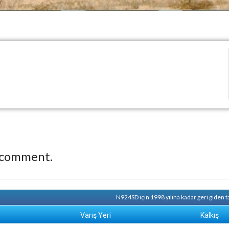
 comment.
N924SD için 1998 yılına kadar geri giden 
Varış Yeri
Kalkış