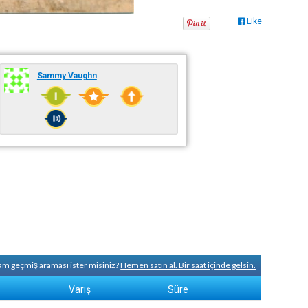
Like
Sammy Vaughn
tam geçmiş araması ister misiniz?
Hemen satın al. Bir saat içinde gelsin.
Varış
Süre