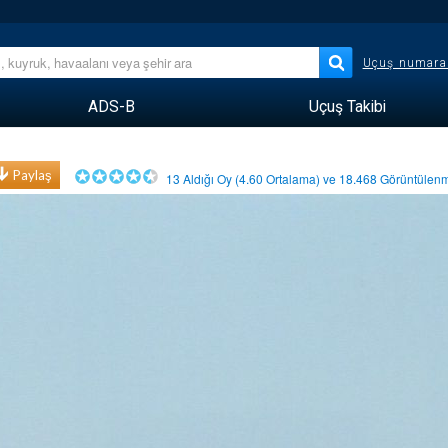
Uçuş numara
ADS-B
Uçuş Takibi
Paylaş
13
Aldığı Oy (
4.60
Ortalama) ve
18.468
Görüntüle