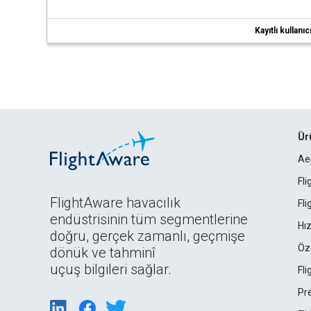
Kayıtlı kullan
Ür
Ae
Fl
FlightAware havacılık
Fl
endüstrisinin tüm segmentlerine
Hız
doğru, gerçek zamanlı, geçmişe
Öz
dönük ve tahminî
uçuş bilgileri sağlar.
Fl
Pr