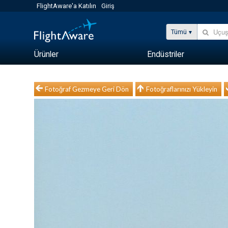
FlightAware'a Katılın
Giriş
Tümü
Ürünler
Endüstriler
Fotoğraf Gezmeye Geri Dön
Fotoğraflarınızı Yükleyin