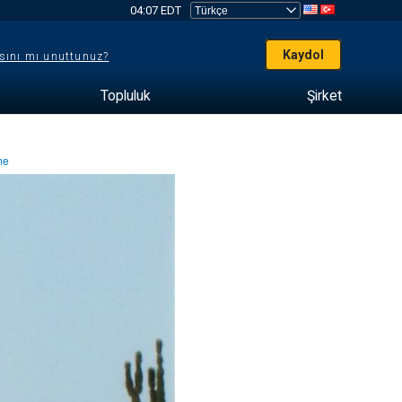
04:07 EDT
Kaydol
sını mı unuttunuz?
Topluluk
Şirket
nme