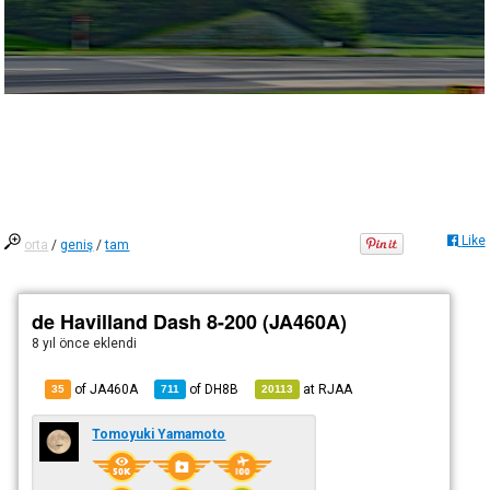
Like
orta
/
geniş
/
tam
de Havilland Dash 8-200 (JA460A)
8 yıl önce
eklendi
of JA460A
of
DH8B
at
RJAA
35
711
20113
Tomoyuki Yamamoto