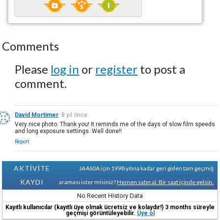
Comments
Please
log in
or
register
to post a
comment.
David Mortimer
8 yıl önce
Very nice photo. Thank you! It reminds me of the days of slow film speeds
and long exposure settings. Well done!!
Report
AKTİVİTE
JA460A için 1998 yılına kadar geri giden tam geçmiş
KAYDI
araması ister misiniz?
Hemen satın al. Bir saat içinde gelsin.
No Recent History Data
Kayıtlı kullanıcılar (kayıtlı üye olmak ücretsiz ve kolaydır!) 3 months süreyle
geçmişi görüntüleyebilir.
Üye ol