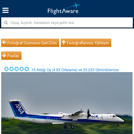
Fotoğraf Gezmeye Geri Dön
Fotoğraflarınızı Yükleyin
Paylaş
15
Aldığı Oy (
4.93
Ortalama) ve
23.233
Görüntülenme