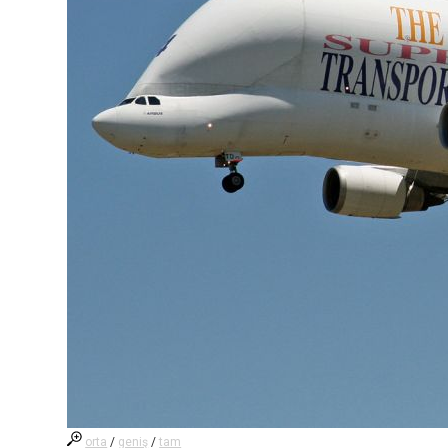
orta
/
geniş
/
tam