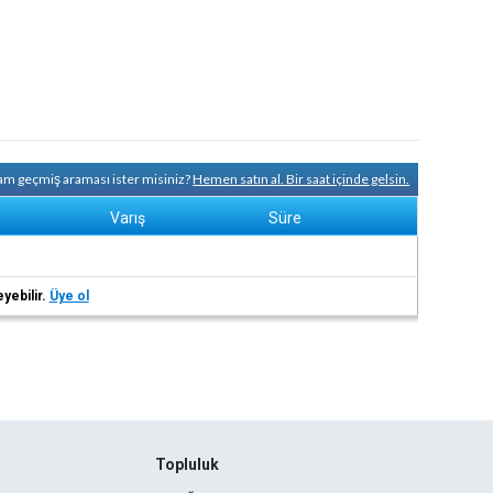
tam geçmiş araması ister misiniz?
Hemen satın al. Bir saat içinde gelsin.
Varış
Süre
eyebilir.
Üye ol
Topluluk