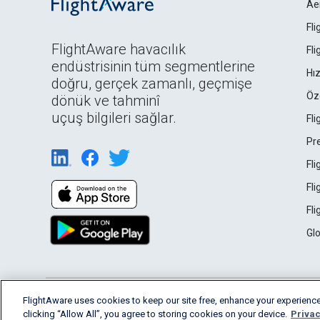
Ae
Fl
FlightAware havacılık
Fl
endüstrisinin tüm segmentlerine
Hız
doğru, gerçek zamanlı, geçmişe
Öz
dönük ve tahminî
uçuş bilgileri sağlar.
Fl
Pr
Fl
Fl
Fl
Gl
English (USA)
FlightAware uses cookies to keep our site free, enhance your experience
2026 FlightAware
Terms of Use
Privacy
clicking “Allow All”, you agree to storing cookies on your device.
Privac