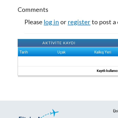
Comments
Please
log in
or
register
to post a
AKTİVİTE KAYDI
Tarih
Uçak
Kalkış Yeri
Kayıtlı kullan
Ür