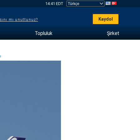
14:41 EDT
Kaydol
sını mı unuttunuz?
Topluluk
Şirket
me