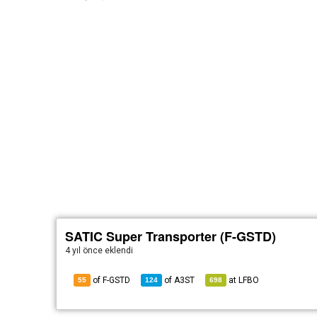
SATIC Super Transporter (F-GSTD)
4 yıl önce
eklendi
of F-GSTD
of
A3ST
at
LFBO
55
124
698