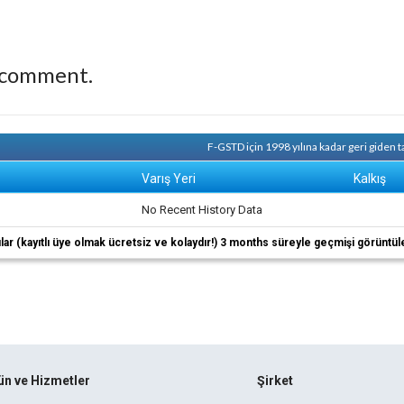
 comment.
F-GSTD için 1998 yılına kadar geri giden 
Varış Yeri
Kalkış
No Recent History Data
ıcılar (kayıtlı üye olmak ücretsiz ve kolaydır!) 3 months süreyle geçmişi görüntül
ün ve Hizmetler
Şirket