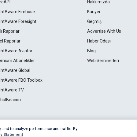
roAPI
Hakkımızda
ightAware Firehose
Kariyer
ightAware Foresight
Geçmiş
lı Raporlar
Advertise With Us
el Raporlar
Haber Odası
ightAware Aviator
Blog
emium Abonelikler
Web Seminerleri
ightAware Global
ightAware FBO Toolbox
ightAware TV
obalBeacon
, and to analyze performance and traffic. By
Cookie Settings
y Statement