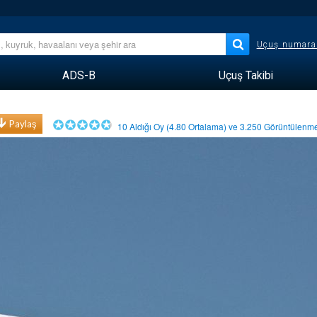
Uçuş numara
ADS-B
Uçuş Takibi
Paylaş
10
Aldığı Oy (
4.80
Ortalama) ve
3.250
Görüntülen