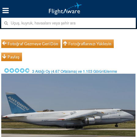
Fotoğraf Gezmeye Geri Dön
Fotoğraflarınızı Yükleyin
Paylaş
3
Aldığı Oy (
4.67
Ortalama) ve
1.103
Görüntülenme