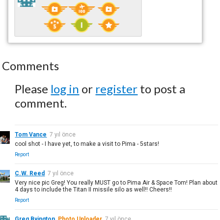
Comments
Please
log in
or
register
to post a
comment.
Tom Vance
7 yıl önce
cool shot - I have yet, to make a visit to Pima - 5stars!
Report
C.W. Reed
7 yıl önce
Very nice pic Greg! You really MUST go to Pima Air & Space Tom! Plan about
4 days to include the Titan II missile silo as well!! Cheers!!
Report
Greg Byington
Photo Uploader
7 yıl önce