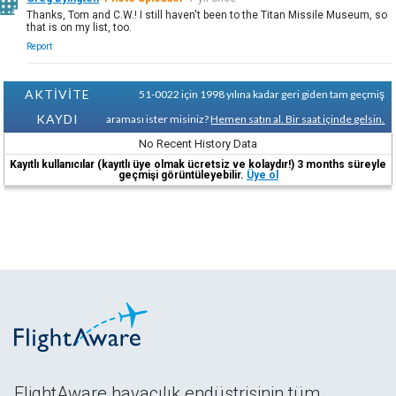
Thanks, Tom and C.W.! I still haven't been to the Titan Missile Museum, so
that is on my list, too.
Report
AKTİVİTE
51-0022 için 1998 yılına kadar geri giden tam geçmiş
KAYDI
araması ister misiniz?
Hemen satın al. Bir saat içinde gelsin.
No Recent History Data
Kayıtlı kullanıcılar (kayıtlı üye olmak ücretsiz ve kolaydır!) 3 months süreyle
geçmişi görüntüleyebilir.
Üye ol
FlightAware havacılık endüstrisinin tüm