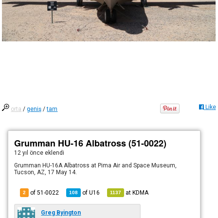
Like
orta
/
geniş
/
tam
Grumman HU-16 Albatross (51-0022)
12 yıl önce
eklendi
Grumman HU-16A Albatross at Pima Air and Space Museum,
Tucson, AZ, 17 May 14.
of 51-0022
of
U16
at
KDMA
2
108
1137
Greg Byington