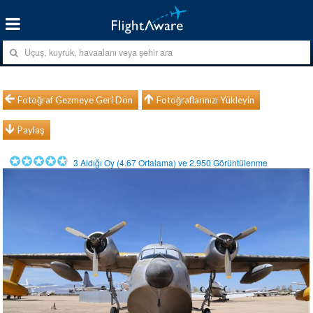
Fotoğraf Gezmeye Geri Dön
Fotoğraflarınızı Yükleyin
Paylaş
3
Aldığı Oy (
4.67
Ortalama) ve
2.950
Görüntülenme