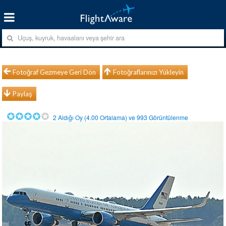
Fotoğraf Gezmeye Geri Dön
Fotoğraflarınızı Yükleyin
Paylaş
2
Aldığı Oy (
4.00
Ortalama) ve
993
Görüntülenme