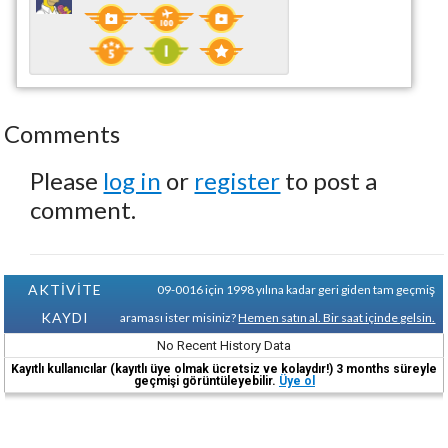
Comments
Please
log in
or
register
to post a
comment.
AKTİVİTE
09-0016 için 1998 yılına kadar geri giden tam geçmiş
KAYDI
araması ister misiniz?
Hemen satın al. Bir saat içinde gelsin.
No Recent History Data
Kayıtlı kullanıcılar (kayıtlı üye olmak ücretsiz ve kolaydır!) 3 months süreyle
geçmişi görüntüleyebilir.
Üye ol