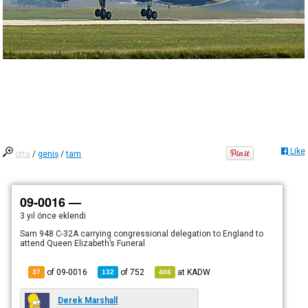
Like
orta
/
geniş
/
tam
09-0016 —
3 yıl önce
eklendi
Sam 948 C-32A carrying congressional delegation to England to
attend Queen Elizabeth’s Funeral
of 09-0016
of
752
at
KADW
37
132
406
Derek Marshall