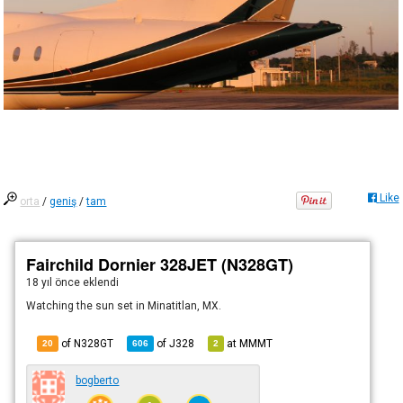
Like
orta
/
geniş
/
tam
Fairchild Dornier 328JET (N328GT)
18 yıl önce
eklendi
Watching the sun set in Minatitlan, MX.
of N328GT
of
J328
at
MMMT
20
606
2
bogberto