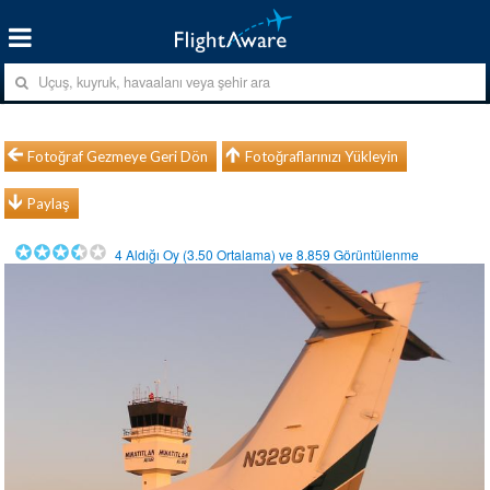
Fotoğraf Gezmeye Geri Dön
Fotoğraflarınızı Yükleyin
Paylaş
4
Aldığı Oy (
3.50
Ortalama) ve
8.859
Görüntülenme