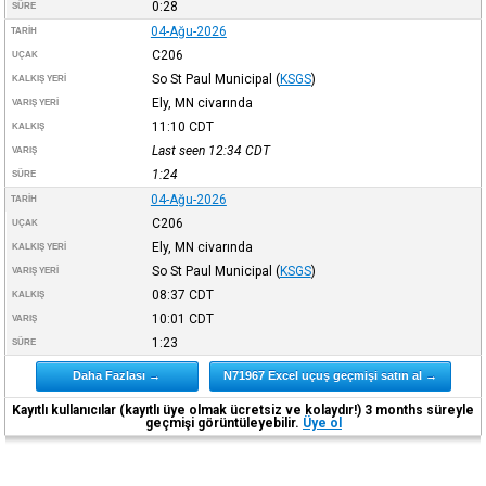
0:28
SÜRE
04-Ağu-2026
TARIH
C206
UÇAK
So St Paul Municipal
(
KSGS
)
KALKIŞ YERI
Ely, MN civarında
VARIŞ YERI
11:10
CDT
KALKIŞ
Last seen 12:34
CDT
VARIŞ
1:24
SÜRE
04-Ağu-2026
TARIH
C206
UÇAK
Ely, MN civarında
KALKIŞ YERI
So St Paul Municipal
(
KSGS
)
VARIŞ YERI
08:37
CDT
KALKIŞ
10:01
CDT
VARIŞ
1:23
SÜRE
Daha Fazlası →
N71967 Excel uçuş geçmişi satın al →
Kayıtlı kullanıcılar (kayıtlı üye olmak ücretsiz ve kolaydır!) 3 months süreyle
geçmişi görüntüleyebilir.
Üye ol