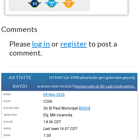
Comments
Please
log in
or
register
to post a
comment.
AKTİVİTE
N71967 için 1998 yılına kadar geri giden tam geçmiş
KAYDI
araması ister misiniz?
Hemen satın al. Bir saat içinde gelsin.
08-Ağu-2026
TARIH
C206
UÇAK
So St Paul Municipal
(
KSGS
)
KALKIŞ YERI
Ely, MN civarında
VARIŞ YERI
14:36
CDT
KALKIŞ
Last seen 16:07
CDT
VARIŞ
1:30
SÜRE