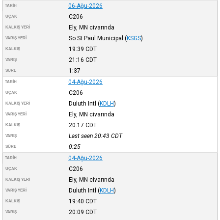
06-Ağu-2026
TARIH
C206
UÇAK
Ely, MN civarında
KALKIŞ YERI
So St Paul Municipal
(
KSGS
)
VARIŞ YERI
19:39
CDT
KALKIŞ
21:16
CDT
VARIŞ
1:37
SÜRE
04-Ağu-2026
TARIH
C206
UÇAK
Duluth Intl
(
KDLH
)
KALKIŞ YERI
Ely, MN civarında
VARIŞ YERI
20:17
CDT
KALKIŞ
Last seen 20:43
CDT
VARIŞ
0:25
SÜRE
04-Ağu-2026
TARIH
C206
UÇAK
Ely, MN civarında
KALKIŞ YERI
Duluth Intl
(
KDLH
)
VARIŞ YERI
19:40
CDT
KALKIŞ
20:09
CDT
VARIŞ