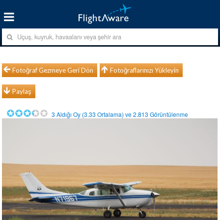
Fotoğraf Gezmeye Geri Dön
Fotoğraflarınızı Yükleyin
Paylaş
3
Aldığı Oy (
3.33
Ortalama) ve
2.813
Görüntülenme