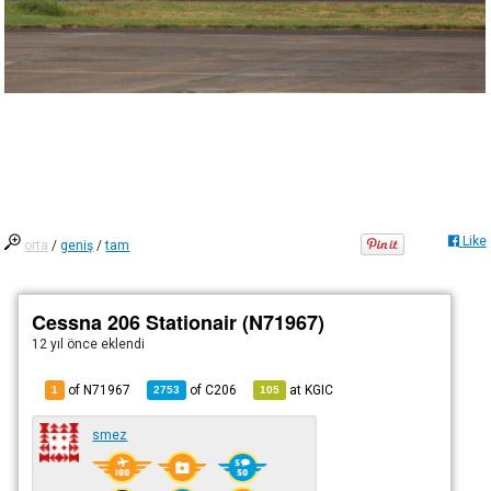
Like
orta
/
geniş
/
tam
Cessna 206 Stationair (N71967)
12 yıl önce
eklendi
of N71967
of
C206
at
KGIC
1
2753
105
smez