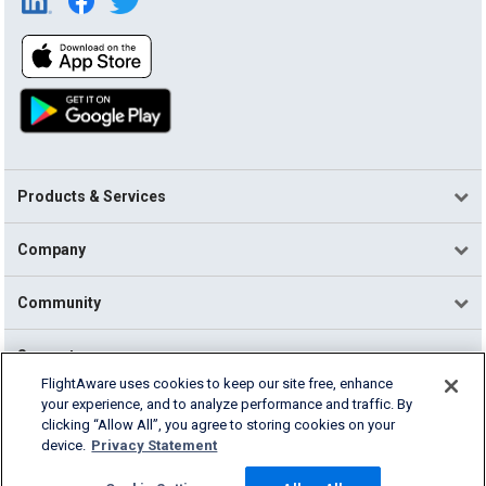
Products & Services
Company
Community
Support
FlightAware uses cookies to keep our site free, enhance
your experience, and to analyze performance and traffic. By
English (USA)
clicking “Allow All”, you agree to storing cookies on your
2026 FlightAware
device.
Privacy Statement
Terms of Use
Privacy
Cookie Settings