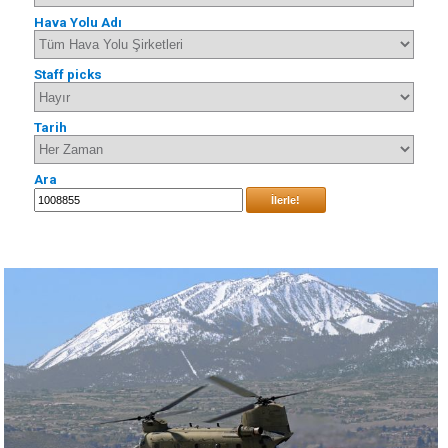
Hava Yolu Adı
Staff picks
Tarih
Ara
İlerle!