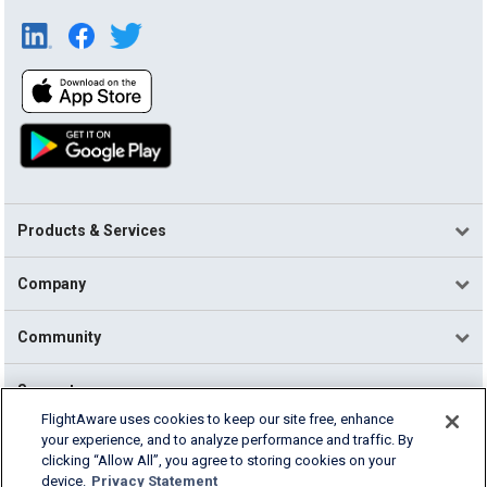
Products & Services
Company
Community
Support
FlightAware uses cookies to keep our site free, enhance
your experience, and to analyze performance and traffic. By
English (USA)
clicking “Allow All”, you agree to storing cookies on your
2026 FlightAware
device.
Privacy Statement