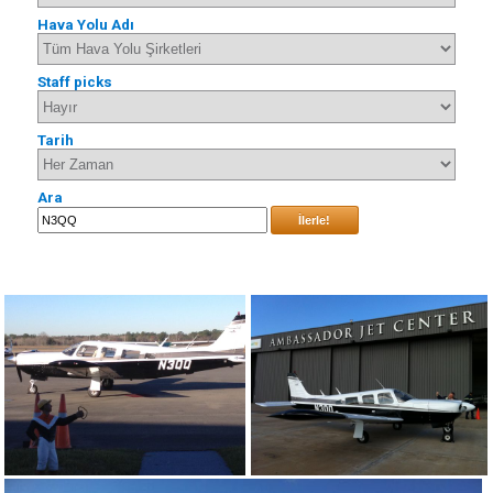
Hava Yolu Adı
Staff picks
Tarih
Ara
İlerle!