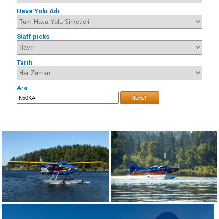
Hava Yolu Adı
Staff picks
Tarih
Ara
İlerle!