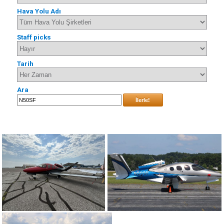
Hava Yolu Adı
Staff picks
Tarih
Ara
İlerle!