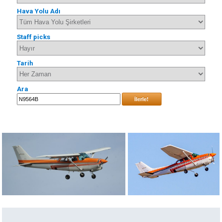
Hava Yolu Adı
Staff picks
Tarih
Ara
İlerle!