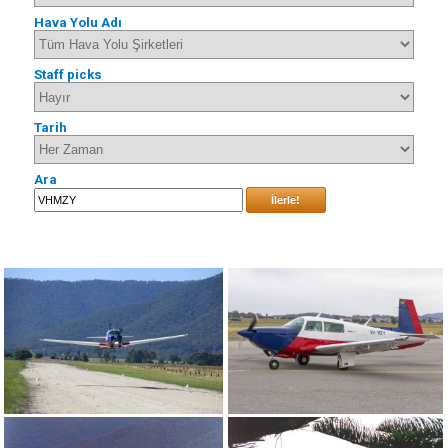
Hava Yolu Adı
Staff picks
Tarih
Ara
İlerle!