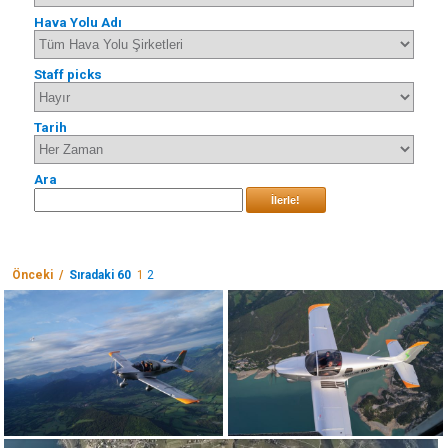
Hava Yolu Adı
Staff picks
Tarih
Ara
İlerle!
Önceki /
Sıradaki 60
1
2