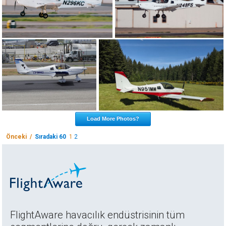
Load More Photos?
Önceki /
Sıradaki 60
1
2
FlightAware havacılık endüstrisinin tüm