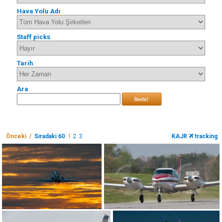
Hava Yolu Adı
Staff picks
Tarih
Ara
İlerle!
Önceki /
Sıradaki 60
1
2
3
KAJR
tracking