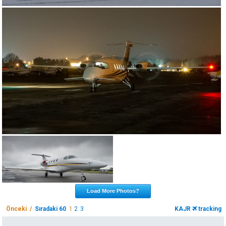
Load More Photos?
Önceki /
Sıradaki 60
1
2
3
KAJR
tracking