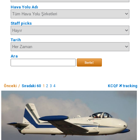
Hava Yolu Adı
Staff picks
Tarih
Ara
İlerle!
Önceki /
Sıradaki 60
1
2
3
4
KCQF
tracking