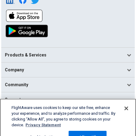
Products & Services
Company
Community
Support
FlightAware uses cookies to keep our site free, enhance
your experience, and to analyze performance and traffic. By
English (USA)
clicking “Allow All”, you agree to storing cookies on your
2026 FlightAware
device.
Privacy Statement
Terms of Use
Privacy
Cookie Settings