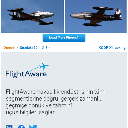
Load More Photos?
Önceki /
Sıradaki 60
1
2
3
4
KCQF
tracking
FlightAware havacılık endüstrisinin tüm
segmentlerine doğru, gerçek zamanlı,
geçmişe dönük ve tahminî
uçuş bilgileri sağlar.