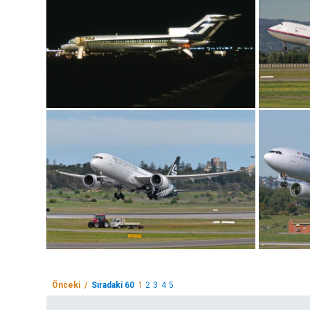
Önceki /
Sıradaki 60
1
2
3
4
5