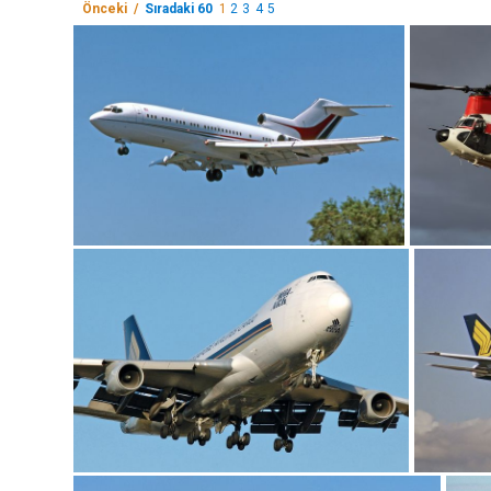
Önceki /
Sıradaki 60
1
2
3
4
5