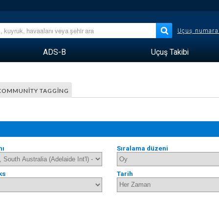
Uçuş numara
ADS-B
Uçuş Takibi
COMMUNITY TAGGING
nı
Sıralama düzeni
ks
Tarih