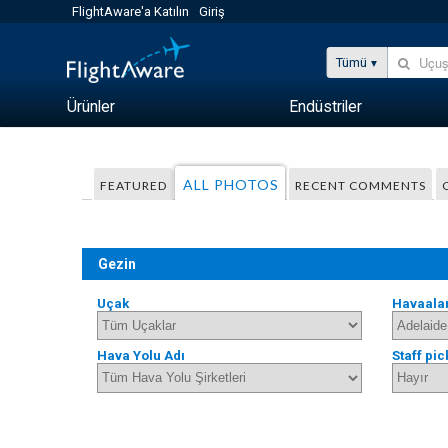
FlightAware'a Katılın
Giriş
Tümü
Ürünler
Endüstriler
ALL PHOTOS
FEATURED
RECENT COMMENTS
Gezin
Uçak
Havaala
Hava Yolu Adı
Staff pic