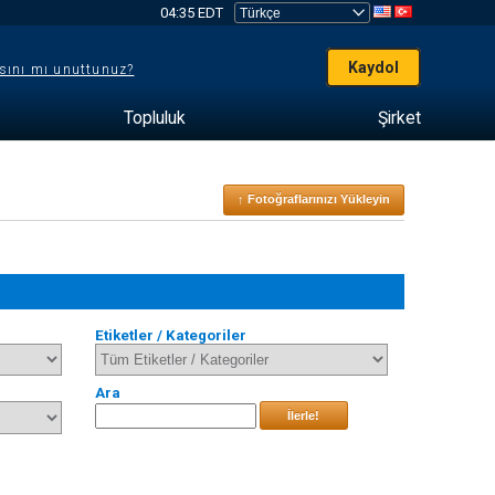
04:35 EDT
Kaydol
sını mı unuttunuz?
Topluluk
Şirket
↑ Fotoğraflarınızı Yükleyin
Etiketler / Kategoriler
Ara
İlerle!