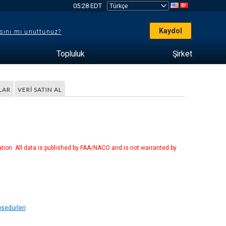
05:28 EDT
Kaydol
sını mı unuttunuz?
Topluluk
Şirket
LAR
VERI SATIN AL
tion. All data is published by FAA/NACO and is not warranted by
osedürleri