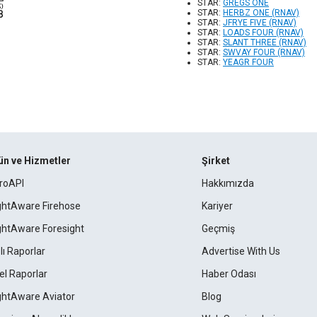
STAR:
GREGS ONE
STAR:
HERBZ ONE (RNAV)
STAR:
JFRYE FIVE (RNAV)
STAR:
LOADS FOUR (RNAV)
STAR:
SLANT THREE (RNAV)
STAR:
SWVAY FOUR (RNAV)
STAR:
YEAGR FOUR
ün ve Hizmetler
Şirket
roAPI
Hakkımızda
ightAware Firehose
Kariyer
ightAware Foresight
Geçmiş
lı Raporlar
Advertise With Us
el Raporlar
Haber Odası
ightAware Aviator
Blog