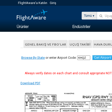
FlightAware'a Katılın
Giriş
Tümü
Ürünler
Endüstriler
GENEL BAKIŞ VE FBO'LAR
UÇUŞ TAKIBI
HAVA DUR
Get Airport
Browse By State
or enter Airport Code:
Always verify dates on each chart and consult appropriate NOTA
Download PDF