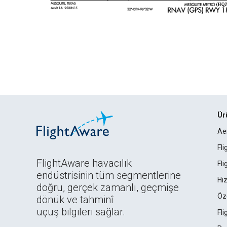
Ür
Ae
Fl
FlightAware havacılık
Fl
endüstrisinin tüm segmentlerine
Hız
doğru, gerçek zamanlı, geçmişe
Öz
dönük ve tahminî
uçuş bilgileri sağlar.
Fl