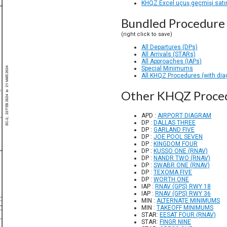
KHQZ Excel uçuş geçmişi satın
Bundled Procedure 
(right click to save)
All Departures (DPs)
All Arrivals (STARs)
All Approaches (IAPs)
Special Minimums
All KHQZ Procedures (with di
Other KHQZ Proce
APD :
AIRPORT DIAGRAM
DP :
DALLAS THREE
DP :
GARLAND FIVE
DP :
JOE POOL SEVEN
DP :
KINGDOM FOUR
DP :
KUSSO ONE (RNAV)
DP :
NANDR TWO (RNAV)
DP :
SWABR ONE (RNAV)
DP :
TEXOMA FIVE
DP :
WORTH ONE
IAP :
RNAV (GPS) RWY 18
IAP :
RNAV (GPS) RWY 36
MIN :
ALTERNATE MINIMUMS
MIN :
TAKEOFF MINIMUMS
STAR:
EESAT FOUR (RNAV)
STAR:
FINGR NINE