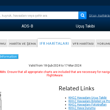
Uçuş numara
ADS-B
Uçuş Takibi
IFR HARITALARI
UMU
HARITA VE ŞEMA
VFR HARITASI
YORUM
 Information
Valid from 18-Şub-2024 to 17-Mar-2024
Ms. Ensure that all appropriate charts are included that are necessary for naviga
FlightAware.
Related Links
KHQZ Havaalanı Uçuş Takibi
KHQZ Havaalanı Bilgileri ve Pr
KHQZ Havaalanı Fotoğrafları
KHQZ Hava Durumu