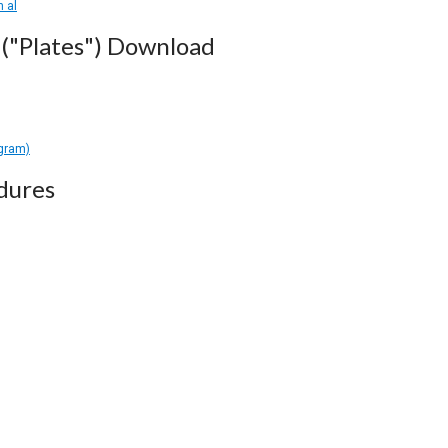
 al
("Plates") Download
agram)
dures