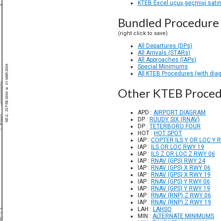
KTEB Excel uçuş geçmişi satın
Bundled Procedure 
(right click to save)
All Departures (DPs)
All Arrivals (STARs)
All Approaches (IAPs)
Special Minimums
All KTEB Procedures (with dia
Other KTEB Proced
APD :
AIRPORT DIAGRAM
DP :
RUUDY SIX (RNAV)
DP :
TETERBORO FOUR
HOT :
HOT SPOT
IAP :
COPTER ILS Y OR LOC Y 
IAP :
ILS OR LOC RWY 19
IAP :
ILS Z OR LOC Z RWY 06
IAP :
RNAV (GPS) RWY 24
IAP :
RNAV (GPS) X RWY 06
IAP :
RNAV (GPS) X RWY 19
IAP :
RNAV (GPS) Y RWY 06
IAP :
RNAV (GPS) Y RWY 19
IAP :
RNAV (RNP) Z RWY 06
IAP :
RNAV (RNP) Z RWY 19
LAH :
LAHSO
MIN :
ALTERNATE MINIMUMS