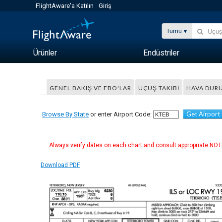
FlightAware'a Katılın
Giriş
Tümü
Ürünler
Endüstriler
GENEL BAKIŞ VE FBO'LAR
UÇUŞ TAKIBI
HAVA DUR
Get Airport
Browse By State
or enter Airport Code:
Always verify dates on each chart and consult appropriate NOTA
Download PDF