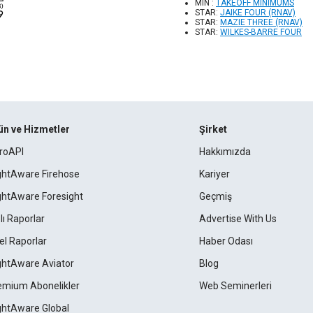
MIN :
TAKEOFF MINIMUMS
STAR:
JAIKE FOUR (RNAV)
STAR:
MAZIE THREE (RNAV)
STAR:
WILKES-BARRE FOUR
ün ve Hizmetler
Şirket
roAPI
Hakkımızda
ightAware Firehose
Kariyer
ightAware Foresight
Geçmiş
lı Raporlar
Advertise With Us
el Raporlar
Haber Odası
ightAware Aviator
Blog
emium Abonelikler
Web Seminerleri
ightAware Global