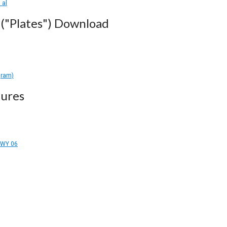
 al
("Plates") Download
gram)
ures
RWY 06