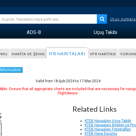
Uçuş numara
ADS-B
Uçuş Takibi
IFR HARITALARI
UMU
HARITA VE ŞEMA
VFR HARITASI
YORUM
 Information
Valid from 18-Şub-2024 to 17-Mar-2024
Ms. Ensure that all appropriate charts are included that are necessary for naviga
FlightAware.
Related Links
KTEB Havaalanı Uçuş Takibi
KTEB Havaalanı Bilgileri ve Pro
KTEB Havaalanı Fotoğrafları
KTEB Hava Durumu