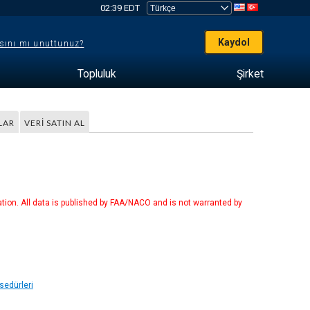
02:39 EDT
Kaydol
sını mı unuttunuz?
Topluluk
Şirket
LAR
VERI SATIN AL
tion. All data is published by FAA/NACO and is not warranted by
sedürleri