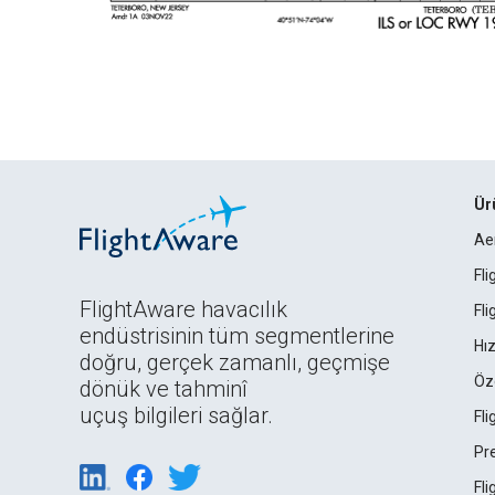
Ür
Ae
Fl
FlightAware havacılık
Fl
endüstrisinin tüm segmentlerine
Hız
doğru, gerçek zamanlı, geçmişe
Öz
dönük ve tahminî
uçuş bilgileri sağlar.
Fl
Pr
Fl