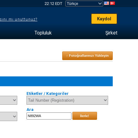
22:12 EDT
Kaydol
sını mı unuttunuz?
Topluluk
Şirket
↑ Fotoğraflarınızı Yükleyin
Etiketler / Kategoriler
Ara
İlerle!