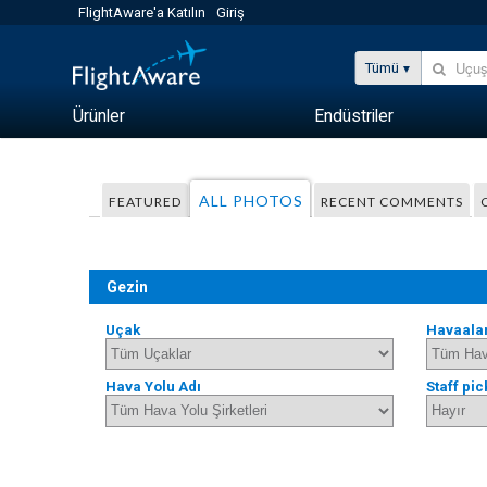
FlightAware'a Katılın
Giriş
Tümü
Ürünler
Endüstriler
ALL PHOTOS
FEATURED
RECENT COMMENTS
Gezin
Uçak
Havaala
Hava Yolu Adı
Staff pic