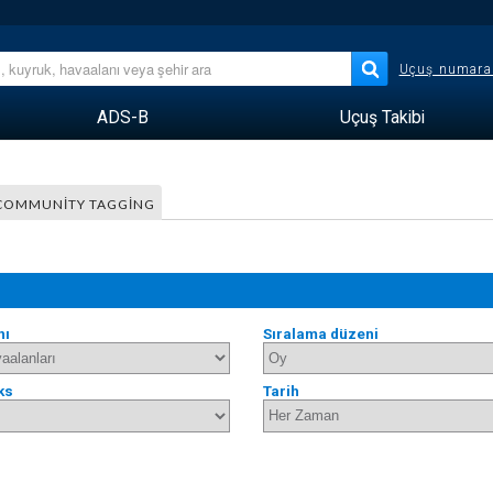
Uçuş numara
ADS-B
Uçuş Takibi
COMMUNITY TAGGING
nı
Sıralama düzeni
ks
Tarih