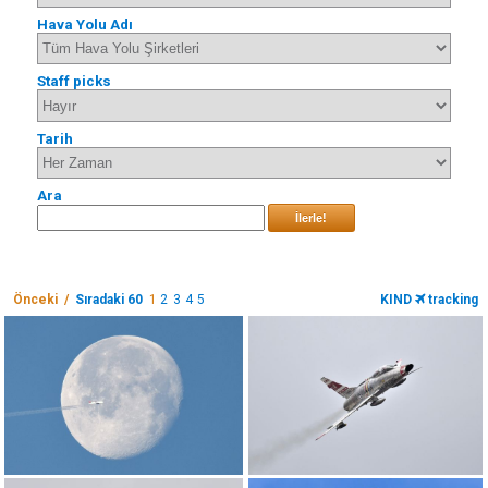
Hava Yolu Adı
Staff picks
Tarih
Ara
İlerle!
Önceki /
Sıradaki 60
1
2
3
4
5
KIND
tracking