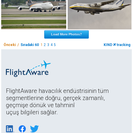
Load More Photos?
Önceki /
Sıradaki 60
1
2
3
4
5
KIND
tracking
FlightAware havacılık endüstrisinin tüm
segmentlerine doğru, gerçek zamanlı,
geçmişe dönük ve tahminî
uçuş bilgileri sağlar.