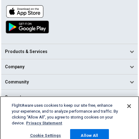
Products & Services
Company
Community
Support
FlightAware uses cookies to keep our site free, enhance
your experience, and to analyze performance and traffic. By
English (USA)
clicking “Allow All”, you agree to storing cookies on your
2026 FlightAware
device.
Privacy Statement
Terms of Use
Privacy
Cookie Settings
Cookie Settings
Allow All